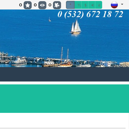
0
0
0
*
TL
$
€
£