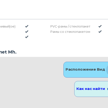
чивый(ое)
PVC-рамы / стеклопакет
н
Рамы со стеклопакетом
met Mh.
Расположение Вид
Как нас найти