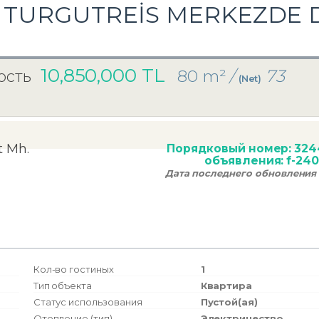
M TURGUTREİS MERKEZDE D
10,850,000 TL
80 m²
/
73
ость
(Net)
t Mh.
Порядковый номер:
324
объявления:
f-24
Дата последнего обновления 
Кол-во гостиных
1
Тип объекта
Квартира
Статус использования
Пустой(ая)
Отопление (тип)
Электричество