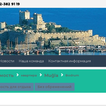
2-382 91 19
Новости
Наша команда
Контактная информация
мость
Muğla
квартира
Bodrum
ость для отдыха
Без обременений