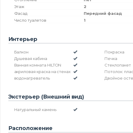
Этаж
2
Фасад
Передний фасад
Число туалетов
1
Интерьер
Балкон
Покраска
Душевая кабина
Печка
Ванная комната HILTON
Стеклопакет
акриловая краска на стенах
Потолок: пла
водонагреватель
Двойное ост
Экстерьер (Внешний вид)
Натуральный камень
Расположение