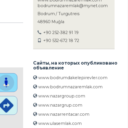
www.bodrumnazaremlak.com
bodrumnazaremlak@mynet.com
Bodrum / Turgutreis
48960 Muğla
+90 252-382 91 19
+90 532-672 18 72
Сайты, на которых опубликовано
объявление
www.bodrumdakelepirevler.com
www.bodrumnazaremlak.com
www.nazargroup.com
www.nazargrup.com
www.nazarrentacar.com
www.ulasemlak.com