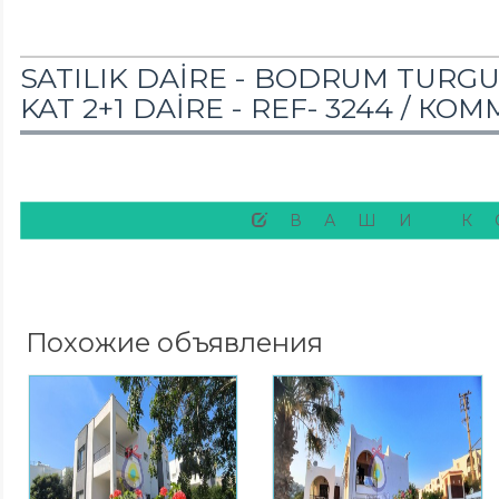
SATILIK DAİRE - BODRUM TURG
KAT 2+1 DAİRE - REF- 3244 /
КОМ
ВАШИ К
Похожие объявления