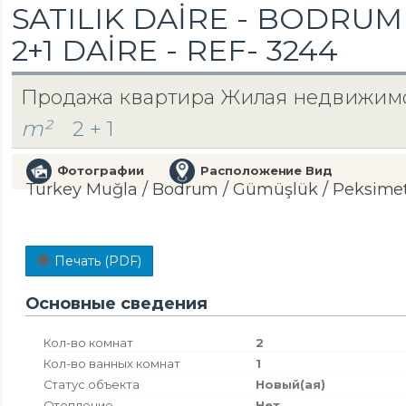
SATILIK DAİRE - BODRU
2+1 DAİRE - REF- 3244
Продажа квартира Жилая недвижим
m²
2 + 1
Фотографии
Расположение Вид
Turkey Muğla / Bodrum
/ Gümüşlük
/ Peksime
Печать (PDF)
Основные сведения
Кол-во комнат
2
Кол-во ванных комнат
1
Статус объекта
Новый(ая)
Отопление
Нет