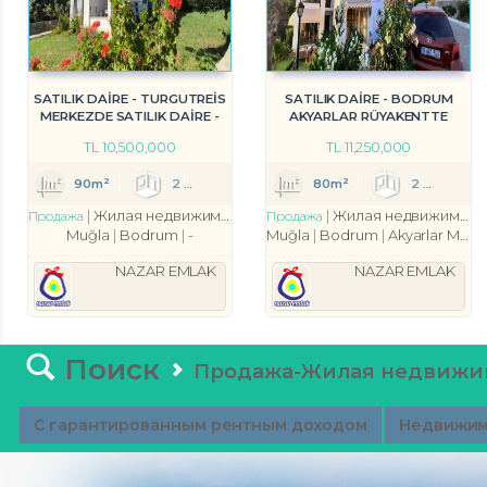
SATILIK DAİRE - TURGUTREİS
SATILIK DAİRE - BODRUM
MERKEZDE SATILIK DAİRE -
AKYARLAR RÜYAKENTTE
REF- 2373
SATILIK DAİRE REF-2490
TL
10,500,000
TL
11,250,000
90m²
2
1
2
80m²
2
1
Жилая недвижимость
квартира
Жилая недвижимость
Продажа
Продажа
Muğla
Bodrum
-
Muğla
Bodrum
Akyarlar Mah.
NAZAR EMLAK
NAZAR EMLAK
Поиск
Продажа-Жилая недвижи
С гарантированным рентным доходом
Недвижим