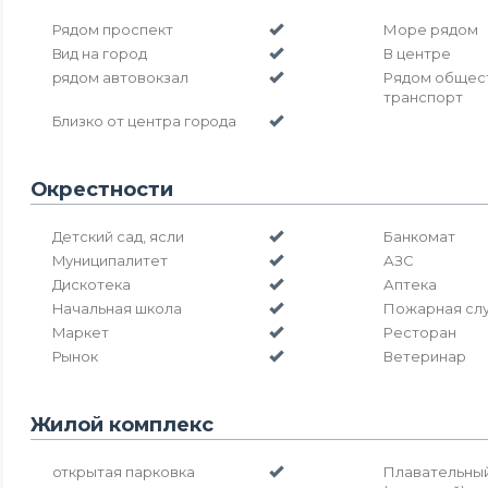
Рядом проспект
Море рядом
Вид на город
В центре
рядом автовокзал
Рядом общес
транспорт
Близко от центра города
Окрестности
Детский сад, ясли
Банкомат
Муниципалитет
АЗС
Дискотека
Аптека
Начальная школа
Пожарная сл
Маркет
Ресторан
Рынок
Ветеринар
Жилой комплекс
открытая парковка
Плавательны