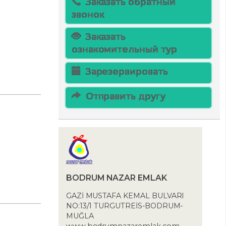
Заказать обратный
звонок
Заказать
ознакомительный тур
Зарезервировать
Отправить другу
BODRUM NAZAR EMLAK
GAZİ MUSTAFA KEMAL BULVARI
NO:13/1 TURGUTREİS-BODRUM-
MUĞLA