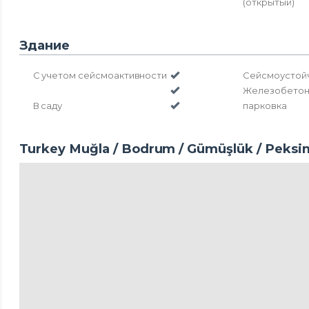
(открытый)
Здание
С учетом сейсмоактивности
Сейсмоустой
Железобето
В саду
парковка
Turkey Muğla / Bodrum
/ Gümüşlük
/ Peksi