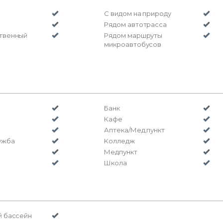
С видом на природу
Рядом автотрасса
твенный
Рядом маршруты
микроавтобусов
Банк
Кафе
Аптека/Мед.пункт
ужба
Колледж
Медпункт
Школа
й бассейн