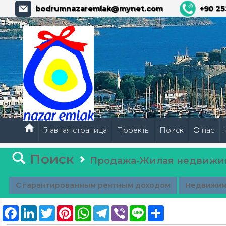
bodrumnazaremlak@mynet.com
+90 25
Главная страница
Проекты
Поиск
О нас
Поиск
Продажа-Жилая недвижи
С гарантированным рентным доходом
Недвижим
Facebook
LinkedIn
Twitter
Pinterest
WhatsApp
Telegram
Viber
Line
Share